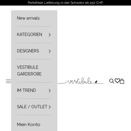
Zum Inhalt springen
Portofreie Lieferung in der Schweiz ab 150 CHF
New arrivals
KATEGORIEN
DESIGNERS
VESTIBULE
GARDEROBE
Vestibule
Navigationsmenü öffnen
Suche öffn
Waren
IM TREND
SALE / OUTLET
Mein Konto