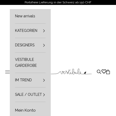
Zum Inhalt springen
Portofreie Lieferung in der Schweiz ab 150 CHF
New arrivals
KATEGORIEN
DESIGNERS
VESTIBULE
GARDEROBE
Vestibule
Navigationsmenü öffnen
Suche öffn
Waren
IM TREND
SALE / OUTLET
Mein Konto