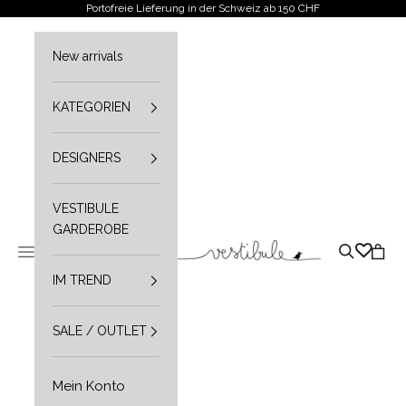
Zum Inhalt springen
Portofreie Lieferung in der Schweiz ab 150 CHF
New arrivals
KATEGORIEN
DESIGNERS
VESTIBULE
GARDEROBE
Vestibule
Navigationsmenü öffnen
Suche öffn
Waren
IM TREND
SALE / OUTLET
Mein Konto