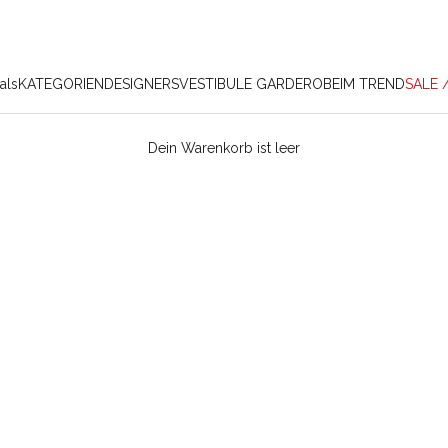
als
KATEGORIEN
DESIGNERS
VESTIBULE GARDEROBE
IM TREND
SALE 
Dein Warenkorb ist leer