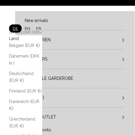
Zum Inhalt springen
New arrivals
DE
EN
FR
Schweiz (CHF CHF)
Land
KATEGORIEN
Belgien (EUR €)
Dänemark (DKK
DESIGNERS
kr.)
Deutschland
VESTIBULE GARDEROBE
(EUR €)
Finnland (EUR €)
IM TREND
Frankreich (EUR
€)
SALE / OUTLET
Griechenland
(EUR €)
Mein Konto