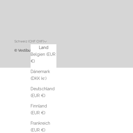
Schweiz (CHF CHF)
Land
© Vestibule
Belgien (EUR
€)
Dänemark
(DKK kr.)
Deutschland
(EUR €)
Finnland
(EUR €)
Frankreich
(EUR €)