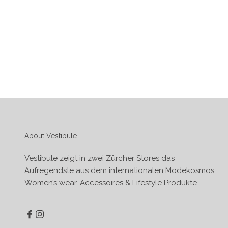
About Vestibule
Vestibule zeigt in zwei Zürcher Stores das
Aufregendste aus dem internationalen Modekosmos.
Women’s wear, Accessoires & Lifestyle Produkte.