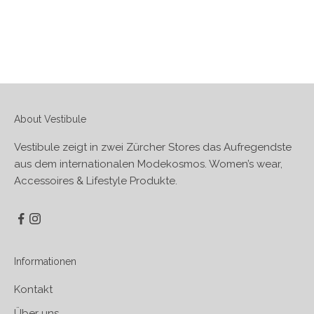
About Vestibule
Vestibule zeigt in zwei Zürcher Stores das Aufregendste
aus dem internationalen Modekosmos. Women’s wear,
Accessoires & Lifestyle Produkte.
Informationen
Kontakt
Über uns