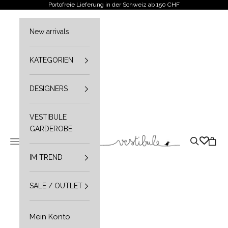
Zum Inhalt springen
Portofreie Lieferung in der Schweiz ab 150 CHF
New arrivals
KATEGORIEN
DESIGNERS
VESTIBULE
GARDEROBE
Vestibule
Navigationsmenü öffnen
Suche öffn
Waren
IM TREND
SALE / OUTLET
Mein Konto