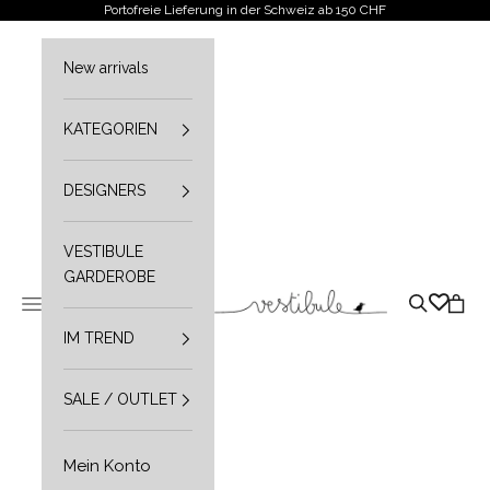
Zum Inhalt springen
Portofreie Lieferung in der Schweiz ab 150 CHF
New arrivals
KATEGORIEN
DESIGNERS
VESTIBULE
GARDEROBE
Vestibule
Navigationsmenü öffnen
Suche öffn
Waren
IM TREND
SALE / OUTLET
Mein Konto