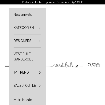
Zum Inhalt springen
Portofreie Lieferung in der Schweiz ab 150 CHF
New arrivals
KATEGORIEN
DESIGNERS
VESTIBULE
GARDEROBE
Vestibule
Navigationsmenü öffnen
Suche öffn
Waren
IM TREND
SALE / OUTLET
Mein Konto