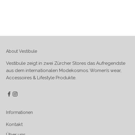
About Vestibule
Vestibule zeigt in zwei Zürcher Stores das Aufregendste
aus dem internationalen Modekosmos. Women’s wear,
Accessoires & Lifestyle Produkte.
Informationen
Kontakt
Über uns