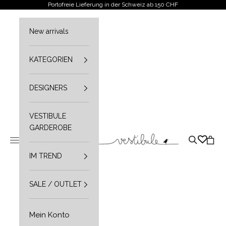
Zum Inhalt springen
Portofreie Lieferung in der Schweiz ab 150 CHF
New arrivals
KATEGORIEN
DESIGNERS
VESTIBULE
GARDEROBE
Vestibule
Navigationsmenü öffnen
Suche öffn
Waren
IM TREND
SALE / OUTLET
Mein Konto