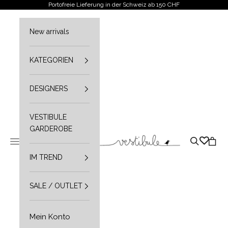
Zum Inhalt springen
Portofreie Lieferung in der Schweiz ab 150 CHF
New arrivals
KATEGORIEN
DESIGNERS
VESTIBULE
GARDEROBE
Vestibule
Navigationsmenü öffnen
Suche öffn
Waren
IM TREND
SALE / OUTLET
Mein Konto