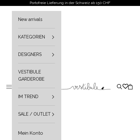
Zum Inhalt springen
Portofreie Lieferung in der Schweiz ab 150 CHF
New arrivals
KATEGORIEN
DESIGNERS
VESTIBULE
GARDEROBE
Vestibule
Navigationsmenü öffnen
Suche öffn
Waren
IM TREND
SALE / OUTLET
Mein Konto