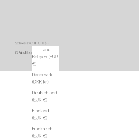
Schweiz (CHF CHF)
Land
© Vestibule
Belgien (EUR
€)
Dänemark
(DKK kr.)
Deutschland
(EUR €)
Finnland
(EUR €)
Frankreich
(EUR €)