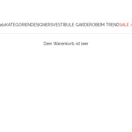
als
KATEGORIEN
DESIGNERS
VESTIBULE GARDEROBE
IM TREND
SALE 
Dein Warenkorb ist leer