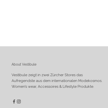
About Vestibule
Vestibule zeigt in zwei Zürcher Stores das
Aufregendste aus dem internationalen Modekosmos.
Women’s wear, Accessoires & Lifestyle Produkte.