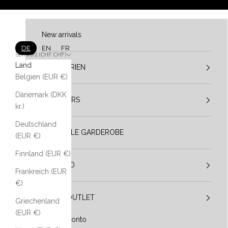
Zum Inhalt springen
New arrivals
DE
EN
FR
Schweiz (CHF CHF)
Land
KATEGORIEN
Belgien (EUR €)
Dänemark (DKK
DESIGNERS
kr.)
Deutschland
VESTIBULE GARDEROBE
(EUR €)
Finnland (EUR €)
IM TREND
Frankreich (EUR
€)
SALE / OUTLET
Griechenland
(EUR €)
Mein Konto