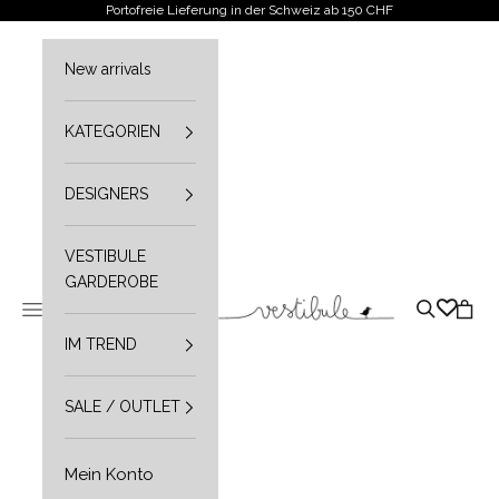
Zum Inhalt springen
Portofreie Lieferung in der Schweiz ab 150 CHF
New arrivals
KATEGORIEN
DESIGNERS
VESTIBULE
GARDEROBE
Vestibule
Navigationsmenü öffnen
Suche öffn
Waren
IM TREND
SALE / OUTLET
Mein Konto