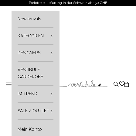
Zum Inhalt springen
Portofreie Lieferung in der Schweiz ab 150 CHF
New arrivals
KATEGORIEN
DESIGNERS
VESTIBULE
GARDEROBE
Vestibule
Navigationsmenü öffnen
Suche öffn
Waren
IM TREND
SALE / OUTLET
Mein Konto