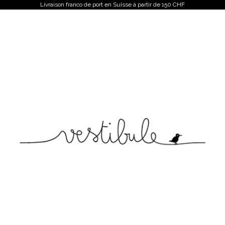
Livraison franco de port en Suisse à partir de 150 CHF
Vestibule