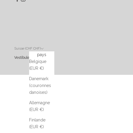
Suisse (CHF CHF)
pays
Vestibule
Belgique
(EUR €)
Danemark
(couronnes
danoises)
Allemagne
(EUR €)
Finlande
(EUR €)