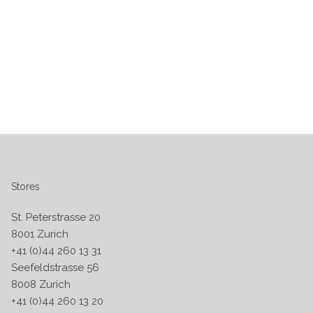
Stores
St. Peterstrasse 20
8001 Zurich
+41 (0)44 260 13 31
Seefeldstrasse 56
8008 Zurich
+41 (0)44 260 13 20