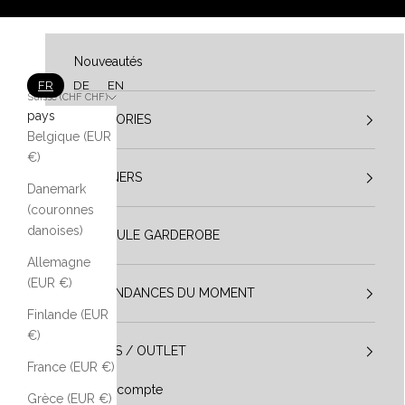
Aller au contenu
Nouveautés
FR
DE
EN
Suisse (CHF CHF)
pays
CATÉGORIES
Belgique (EUR
€)
DESIGNERS
Danemark
(couronnes
danoises)
VESTIBULE GARDEROBE
Allemagne
(EUR €)
LES TENDANCES DU MOMENT
Finlande (EUR
€)
SOLDES / OUTLET
France (EUR €)
Mon compte
Grèce (EUR €)