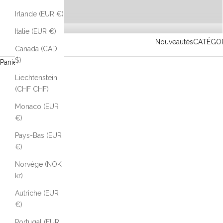
Irlande (EUR €)
Italie (EUR €)
Nouveautés
CATÉGOR
Canada (CAD
$)
Panier d'achat
Liechtenstein
(CHF CHF)
Monaco (EUR
€)
Pays-Bas (EUR
€)
Norvège (NOK
kr)
Autriche (EUR
€)
Portugal (EUR