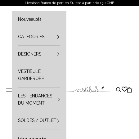
Aller au contenu
Livraison franco de port en Suisse à partir de 150 CHF
Nouveautés
CATÉGORIES
DESIGNERS
VESTIBULE
GARDEROBE
Vestibule
Ouvrir le menu de navigation
Ouvrir la r
Ouvrir
LES TENDANCES
DU MOMENT
SOLDES / OUTLET