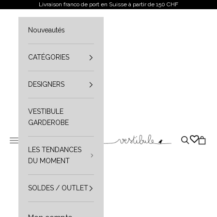
Aller au contenu
Livraison franco de port en Suisse à partir de 150 CHF
Nouveautés
CATÉGORIES
DESIGNERS
VESTIBULE
GARDEROBE
Vestibule
Ouvrir le menu de navigation
Ouvrir la r
Ouvrir
LES TENDANCES
DU MOMENT
SOLDES / OUTLET