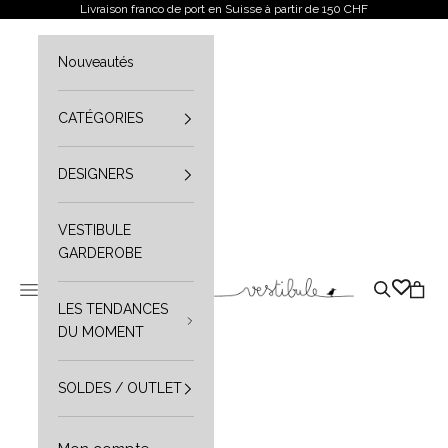
Aller au contenu
Livraison franco de port en Suisse à partir de 150 CHF
Nouveautés
CATÉGORIES
DESIGNERS
VESTIBULE
GARDEROBE
Vestibule
Ouvrir le menu de navigation
Ouvrir la r
Ouvrir
LES TENDANCES
DU MOMENT
SOLDES / OUTLET