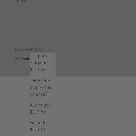
Suisse (CHF CHF)
pays
Vestibule
Belgique
(EUR €)
Danemark
(couronnes
danoises)
Allemagne
(EUR €)
Finlande
(EUR €)