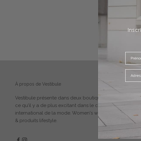
Inscr
À propos de Vestibule
Vestibule présente dans deux boutiques zurichoises
ce qu'il y a de plus excitant dans le cosmos
international de la mode. Women's wear, accessoires
& produits lifestyle.