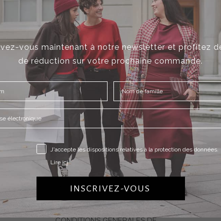
ivez-vous maintenant à notre newsletter et profitez 
de réduction sur votre prochaine commande.
Informations
J'accepte les dispositions relatives à la protection des données.
Contact
Lire
ici
.
À propos de nous
Inscription à la newsletter
INSCRIVEZ-VOUS
Expédition & retours
CONDITIONS GÉNÉRALES DE