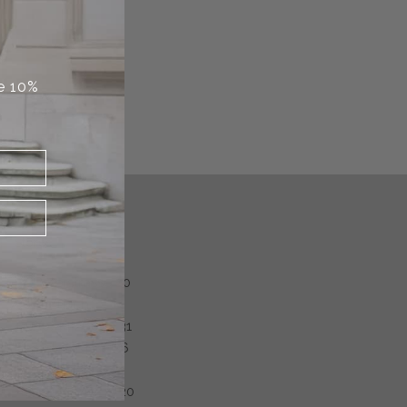
de 10%
Stores
St. Peterstrasse 20
8001 Zurich
+41 (0)44 260 13 31
Seefeldstrasse 56
8008 Zurich
+41 (0)44 260 13 20