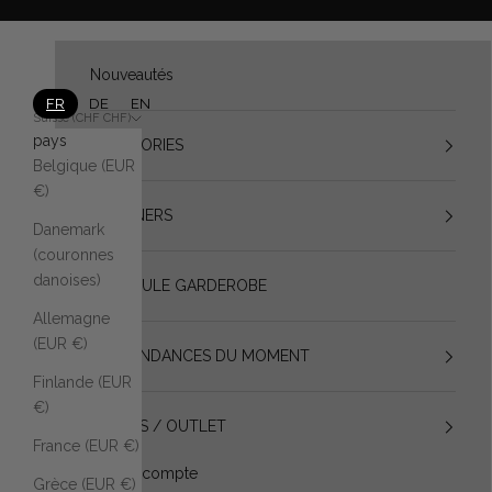
Aller au contenu
Nouveautés
FR
DE
EN
Suisse (CHF CHF)
pays
CATÉGORIES
Belgique (EUR
€)
DESIGNERS
Danemark
(couronnes
danoises)
VESTIBULE GARDEROBE
Allemagne
(EUR €)
LES TENDANCES DU MOMENT
Finlande (EUR
€)
SOLDES / OUTLET
France (EUR €)
Mon compte
Grèce (EUR €)