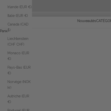
Irlande (EUR €)
Italie (EUR €)
Nouveautés
CATÉGOR
Canada (CAD
$)
Panier d'achat
Liechtenstein
(CHF CHF)
Monaco (EUR
€)
Pays-Bas (EUR
€)
Norvège (NOK
kr)
Autriche (EUR
€)
Portugal (EUR