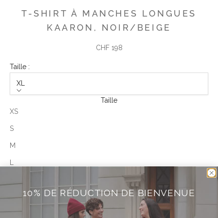
T-SHIRT À MANCHES LONGUES
KAARON, NOIR/BEIGE
Angebot
CHF 198
Taille :
XL
Taille
XS
S
M
L
XL
10% DE RÉDUCTION DE BIENVENUE
AJOUTER AU PANIER