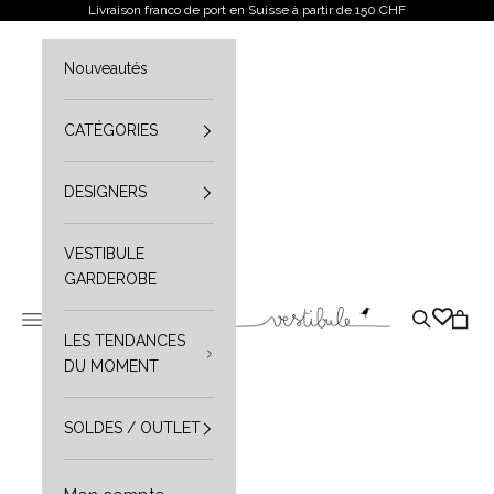
Aller au contenu
Livraison franco de port en Suisse à partir de 150 CHF
Nouveautés
CATÉGORIES
DESIGNERS
VESTIBULE
GARDEROBE
Vestibule
Ouvrir le menu de navigation
Ouvrir la r
Ouvrir
LES TENDANCES
DU MOMENT
SOLDES / OUTLET