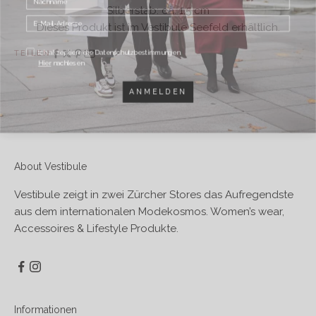
Silberstab: ca. 1.5 cm
Dieses Produkt ist im Vestibule Seefeld erhältlich.
Ich akzeptiere die Datenschutzbestimmungen.
TEILEN
Hier
nachlesen
ANMELDEN
About Vestibule
Vestibule zeigt in zwei Zürcher Stores das Aufregendste
aus dem internationalen Modekosmos. Women’s wear,
Accessoires & Lifestyle Produkte.
Informationen