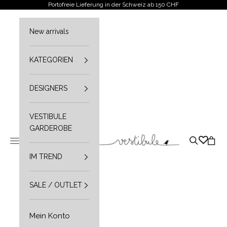
Zum Inhalt springen
Portofreie Lieferung in der Schweiz ab 150 CHF
New arrivals
KATEGORIEN
DESIGNERS
VESTIBULE
GARDEROBE
Vestibule
Navigationsmenü öffnen
Suche öffn
Waren
IM TREND
SALE / OUTLET
Mein Konto