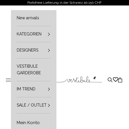
Zum Inhalt springen
Portofreie Lieferung in der Schweiz ab 150 CHF
New arrivals
KATEGORIEN
DESIGNERS
VESTIBULE
GARDEROBE
Vestibule
Navigationsmenü öffnen
Suche öffn
Waren
IM TREND
SALE / OUTLET
Mein Konto