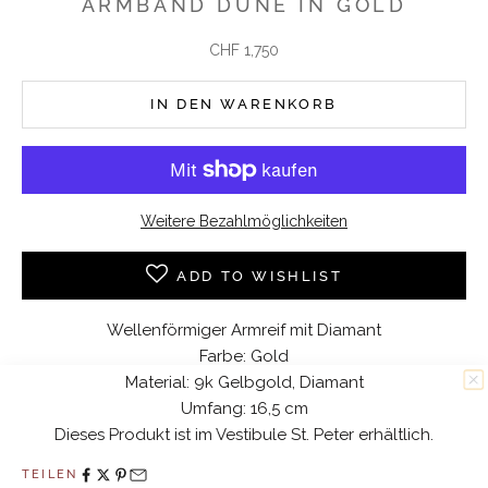
ARMBAND DUNE IN GOLD
Angebot
CHF 1,750
IN DEN WARENKORB
Weitere Bezahlmöglichkeiten
ADD TO WISHLIST
Wellenförmiger Armreif mit Diamant
Farbe: Gold
Material: 9k Gelbgold, Diamant
10% WILLKOMMENSRABATT
Umfang: 16,5 cm
Dieses Produkt ist im Vestibule St. Peter erhältlich.
TEILEN