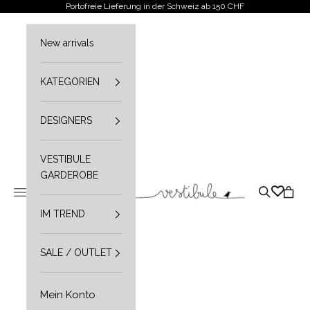
Zum Inhalt springen
Portofreie Lieferung in der Schweiz ab 150 CHF
New arrivals
KATEGORIEN
DESIGNERS
VESTIBULE
GARDEROBE
Vestibule
Navigationsmenü öffnen
Suche öffn
Waren
IM TREND
SALE / OUTLET
Mein Konto