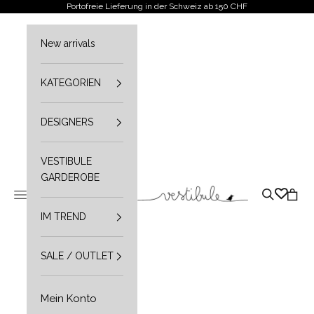
Zum Inhalt springen
Portofreie Lieferung in der Schweiz ab 150 CHF
New arrivals
KATEGORIEN
DESIGNERS
VESTIBULE
GARDEROBE
Vestibule
Navigationsmenü öffnen
Suche öffn
Waren
IM TREND
SALE / OUTLET
Mein Konto