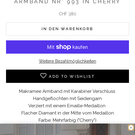
ARMBAND NR° 993 IN CHERRY
Angebot
CHF 380
IN DEN WARENKORB
Weitere Bezahlmöglichkeiten
ADD TO WISHLIST
Makramee Armband mit Karabiner Verschluss
Handgeflochten mit Seidengarn
Verziert mit einem Emaille-Medaillon
Flacher Diamant in der Mitte vom Medaillon
Farbe: Mehrfarbig ("Cherry")
Material: 925 Sterlingsilber, Seidengarn, Diamanten