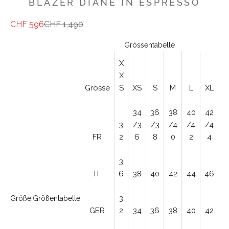
BLAZER DIANE IN ESPRESSO
Angebot
Regulärer Preis
CHF 596
CHF 1,490
Grössentabelle
X
X
Grösse
S
XS
S
M
L
XL
34
36
38
40
42
3
/3
/3
/4
/4
/4
FR
2
6
8
0
2
4
3
IT
6
38
40
42
44
46
3
Größe:
Größentabelle
GER
2
34
36
38
40
42