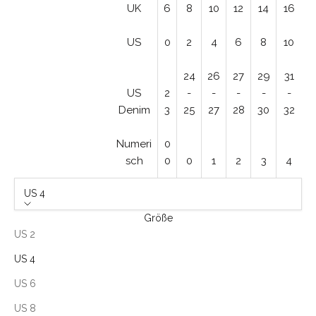
UK
6
8
10
12
14
16
US
0
2
4
6
8
10
24
26
27
29
31
US
2
-
-
-
-
-
Denim
3
25
27
28
30
32
Numeri
0
sch
0
0
1
2
3
4
US 4
Größe
US 2
US 4
US 6
US 8