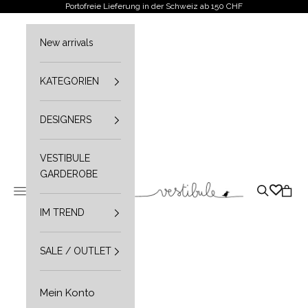
Zum Inhalt springen
Portofreie Lieferung in der Schweiz ab 150 CHF
New arrivals
KATEGORIEN
DESIGNERS
VESTIBULE
GARDEROBE
Vestibule
Navigationsmenü öffnen
Suche öffn
Waren
IM TREND
SALE / OUTLET
Mein Konto