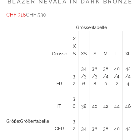
BLAZER NEVALA IN DARK BRONZE
Angebot
Regulärer Preis
CHF 318
CHF 530
Grössentabelle
X
X
Grösse
S
XS
S
M
L
XL
34
36
38
40
42
3
/3
/3
/4
/4
/4
FR
2
6
8
0
2
4
3
IT
6
38
40
42
44
46
3
Größe:
Größentabelle
GER
2
34
36
38
40
42