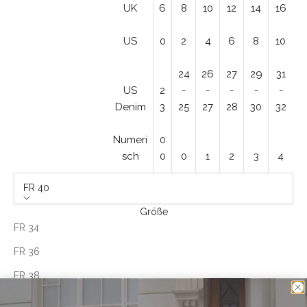
UK
6
8
10
12
14
16
US
0
2
4
6
8
10
24
26
27
29
31
US
2
-
-
-
-
-
Denim
3
25
27
28
30
32
Numeri
0
sch
0
0
1
2
3
4
FR 40
Größe
FR 34
FR 36
FR 38
FR 40