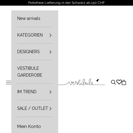
Zum Inhalt springen
Portofreie Lieferung in der Schweiz ab 150 CHF
New arrivals
KATEGORIEN
DESIGNERS
VESTIBULE
GARDEROBE
Vestibule
Navigationsmenü öffnen
Suche öffn
Waren
IM TREND
SALE / OUTLET
Mein Konto