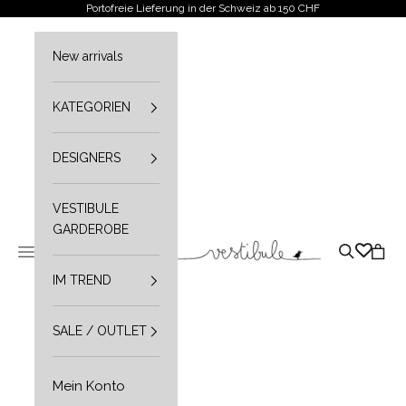
Zum Inhalt springen
Portofreie Lieferung in der Schweiz ab 150 CHF
New arrivals
KATEGORIEN
DESIGNERS
VESTIBULE
GARDEROBE
Vestibule
Navigationsmenü öffnen
Suche öffn
Waren
IM TREND
SALE / OUTLET
Mein Konto