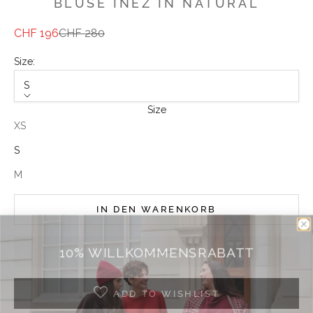
BLUSE INEZ IN NATURAL
Angebot
Regulärer Preis
CHF 196
CHF 280
Size:
S
Size
XS
S
M
IN DEN WARENKORB
10% WILLKOMMENSRABATT
ADD TO WISHLIST