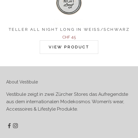
TELLER ALL NIGHT LONG IN WEISS/SCHWARZ
Angebot
CHF 45
VIEW PRODUCT
About Vestibule
Vestibule zeigt in zwei Zürcher Stores das Aufregendste
aus dem internationalen Modekosmos. Women’s wear,
Accessoires & Lifestyle Produkte.