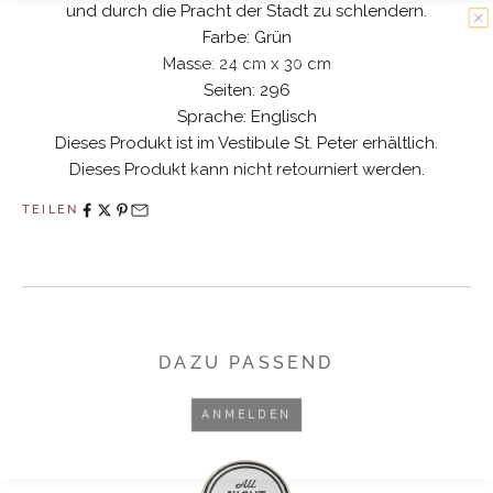
und durch die Pracht der Stadt zu schlendern.
Farbe: Grün
10% WILLKOMMENSRABATT
Masse: 24 cm x 30 cm
Seiten: 296
Sprache: Englisch
Dieses Produkt ist im Vestibule St. Peter erhältlich.
Melden Sie sich jetzt zu unserem Newsletter an und
Dieses Produkt kann nicht retourniert werden.
profitieren Sie von 10% Rabatt auf Ihre nächste Bestellung.
TEILEN
Ich akzeptiere die Datenschutzbestimmungen.
Hier
nachlesen
DAZU PASSEND
ANMELDEN