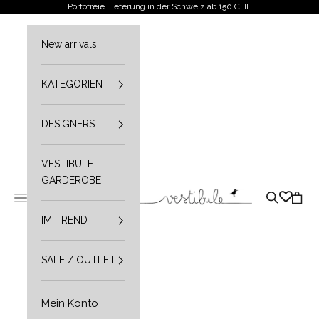
Zum Inhalt springen
Portofreie Lieferung in der Schweiz ab 150 CHF
New arrivals
KATEGORIEN
DESIGNERS
VESTIBULE
GARDEROBE
Vestibule
Navigationsmenü öffnen
Suche öffn
Waren
IM TREND
SALE / OUTLET
Mein Konto