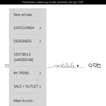
Zum Inhalt springen
Portofreie Lieferung in der Schweiz ab 150 CHF
New arrivals
KATEGORIEN
DESIGNERS
VESTIBULE
GARDEROBE
Vestibule
Navigationsmenü öffnen
Suche öffn
Waren
IM TREND
SALE / OUTLET
Mein Konto