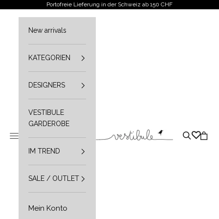
Zum Inhalt springen
Portofreie Lieferung in der Schweiz ab 150 CHF
New arrivals
KATEGORIEN
DESIGNERS
VESTIBULE
GARDEROBE
Vestibule
Navigationsmenü öffnen
Suche öffn
Waren
IM TREND
SALE / OUTLET
Mein Konto