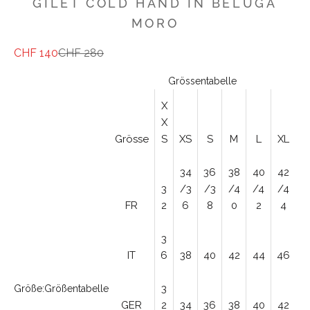
GILET COLD HAND IN BELUGA
MORO
Angebot
Regulärer Preis
CHF 140
CHF 280
Grössentabelle
X
X
Grösse
S
XS
S
M
L
XL
34
36
38
40
42
3
/3
/3
/4
/4
/4
FR
2
6
8
0
2
4
3
IT
6
38
40
42
44
46
3
Größe:
Größentabelle
GER
2
34
36
38
40
42