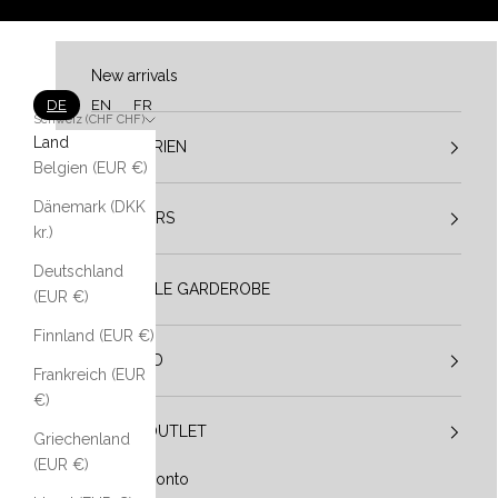
Zum Inhalt springen
New arrivals
DE
EN
FR
Schweiz (CHF CHF)
Land
KATEGORIEN
Belgien (EUR €)
Dänemark (DKK
DESIGNERS
kr.)
Deutschland
VESTIBULE GARDEROBE
(EUR €)
Finnland (EUR €)
IM TREND
Frankreich (EUR
€)
SALE / OUTLET
Griechenland
(EUR €)
Mein Konto