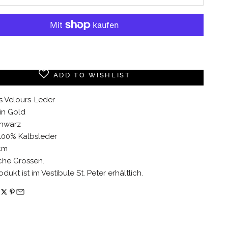
Weitere Bezahlmöglichkeiten
ADD TO WISHLIST
s Velours-Leder
in Gold
chwarz
 100% Kalbsleder
 cm
che Grössen.
dukt ist im Vestibule St. Peter erhältlich.