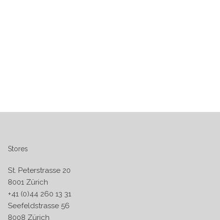
Stores
St. Peterstrasse 20
8001 Zürich
+41 (0)44 260 13 31
Seefeldstrasse 56
8008 Zürich