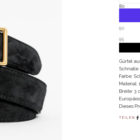
80
85
90
95
Gürtel au
Schnalle 
Farbe: S
Material:
Breite: 3
Europäis
Dieses Pro
TEILEN