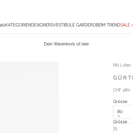
als
KATEGORIEN
DESIGNERS
VESTIBULE GARDEROBE
IM TREND
SALE 
Dein Warenkorb ist leer
Nili Lotan
GÜRT
Angebot
CHF 480
Grösse:
80
Grösse
75