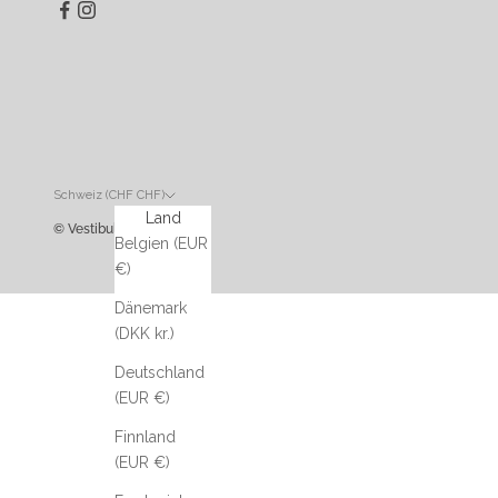
Schweiz (CHF CHF)
Land
© Vestibule
Belgien (EUR
€)
Dänemark
(DKK kr.)
Deutschland
(EUR €)
Finnland
(EUR €)