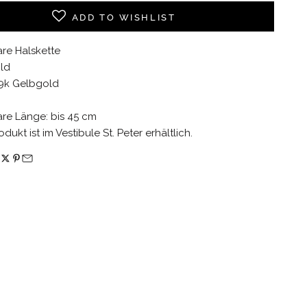
ADD TO WISHLIST
are Halskette
ld
 9k Gelbgold
are Länge: bis 45 cm
dukt ist im Vestibule St. Peter erhältlich.