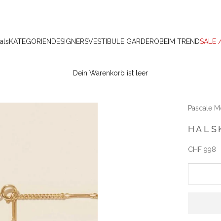
als
KATEGORIEN
DESIGNERS
VESTIBULE GARDEROBE
IM TREND
SALE 
Dein Warenkorb ist leer
Pascale M
HALS
Angebot
CHF 998