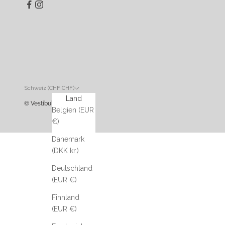
Schweiz (CHF CHF)
Land
© Vestibule
Belgien (EUR
€)
Dänemark
(DKK kr.)
Deutschland
(EUR €)
Finnland
(EUR €)