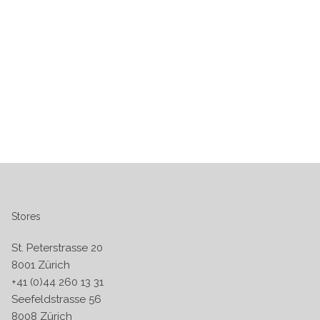
Stores
St. Peterstrasse 20
8001 Zürich
+41 (0)44 260 13 31
Seefeldstrasse 56
8008 Zürich