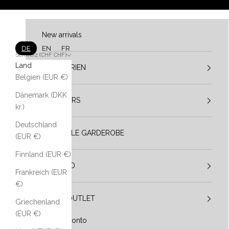
Zum Inhalt springen
New arrivals
DE
EN
FR
Schweiz (CHF CHF)
Land
KATEGORIEN
Belgien (EUR €)
Dänemark (DKK
DESIGNERS
kr.)
Deutschland
VESTIBULE GARDEROBE
(EUR €)
Finnland (EUR €)
IM TREND
Frankreich (EUR
€)
SALE / OUTLET
Griechenland
(EUR €)
Mein Konto