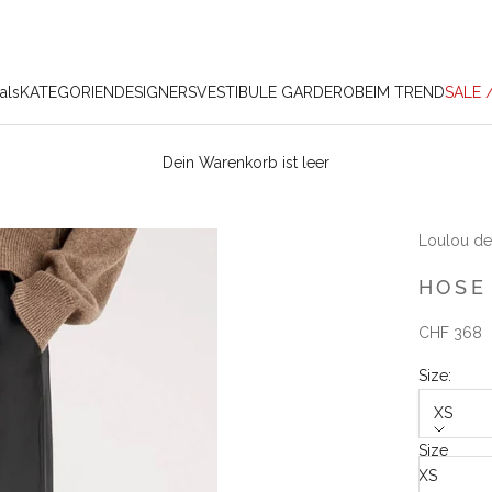
als
KATEGORIEN
DESIGNERS
VESTIBULE GARDEROBE
IM TREND
SALE 
Dein Warenkorb ist leer
Loulou de
HOSE
Angebot
CHF 368
Size:
XS
Size
XS