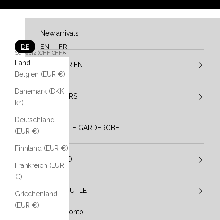
Zum Inhalt springen
New arrivals
DE
EN
FR
Schweiz (CHF CHF)
Land
KATEGORIEN
Belgien (EUR €)
Dänemark (DKK
DESIGNERS
kr.)
Deutschland
VESTIBULE GARDEROBE
(EUR €)
Finnland (EUR €)
IM TREND
Frankreich (EUR
€)
SALE / OUTLET
Griechenland
(EUR €)
Mein Konto