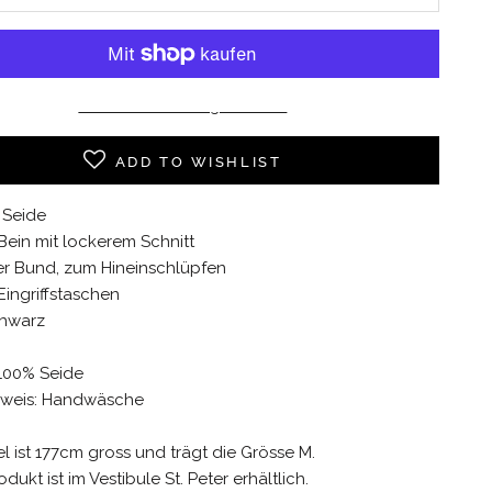
Weitere Bezahlmöglichkeiten
ADD TO WISHLIST
 Seide
ein mit lockerem Schnitt
er Bund, zum Hineinschlüpfen
 Eingriffstaschen
chwarz
 100% Seide
nweis: Handwäsche
 ist 177cm gross und trägt die
Grösse M.
dukt ist im Vestibule St. Peter erhältlich.