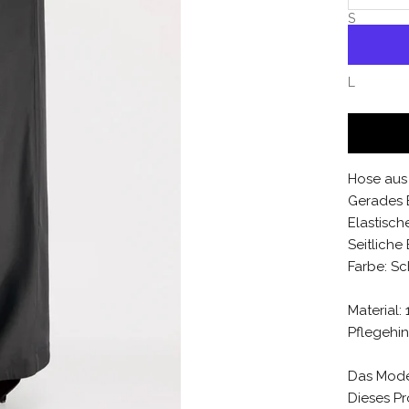
S
M
L
Hose aus
Gerades B
Elastisch
Seitliche
Farbe: S
Material:
Pflegehi
Das Model
Dieses Pro