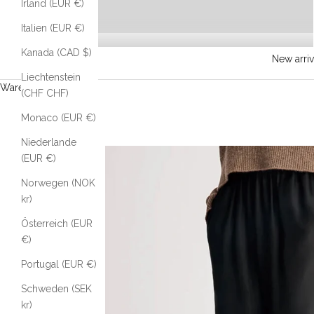
Irland (EUR €)
Italien (EUR €)
Kanada (CAD $)
New arriv
Liechtenstein
Warenkorb
(CHF CHF)
Monaco (EUR €)
Niederlande
(EUR €)
Norwegen (NOK
kr)
Österreich (EUR
€)
Portugal (EUR €)
Schweden (SEK
kr)