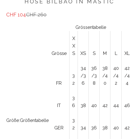
HOSE BILBAO IN MASTIC
Angebot
Regulärer Preis
CHF 104
CHF 260
Grössentabelle
X
X
Grösse
S
XS
S
M
L
XL
34
36
38
40
42
3
/3
/3
/4
/4
/4
FR
2
6
8
0
2
4
3
IT
6
38
40
42
44
46
3
Größe:
Größentabelle
GER
2
34
36
38
40
42