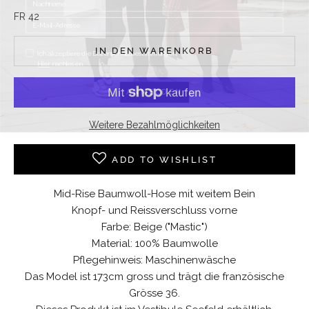
FR 42
Ich akzeptiere die Datenschutzbestimmungen.
Hier
nachlesen
IN DEN WARENKORB
ANMELDEN
Weitere Bezahlmöglichkeiten
ADD TO WISHLIST
Mid-Rise Baumwoll-Hose mit weitem Bein
Knopf- und Reissverschluss vorne
Farbe: Beige ("Mastic")
Material: 100% Baumwolle
Pflegehinweis: Maschinenwäsche
Das Model ist 173cm gross und trägt die französische
Grösse 36.