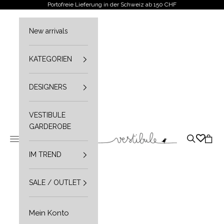
Zum Inhalt springen
Portofreie Lieferung in der Schweiz ab 150 CHF
New arrivals
KATEGORIEN
DESIGNERS
VESTIBULE
GARDEROBE
Vestibule
Navigationsmenü öffnen
Suche öffn
Waren
IM TREND
SALE / OUTLET
Mein Konto