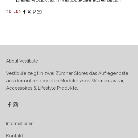
Dieses Produkt ist im Vestibule Seefeld erhältlich.
TEILEN
About Vestibule
Vestibule zeigt in zwei Zürcher Stores das Aufregendste
aus dem internationalen Modekosmos. Women’s wear,
Accessoires & Lifestyle Produkte.
Informationen
Kontakt