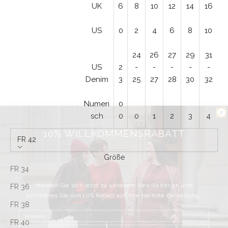
UK
6
8
10
12
14
16
US
0
2
4
6
8
10
24
26
27
29
31
US
2
-
-
-
-
-
Denim
3
25
27
28
30
32
Numeri
0
sch
0
0
1
2
3
4
10% WILLKOMMENSRABATT
FR 42
Größe
FR 34
Melden Sie sich jetzt zu unserem Newsletter an und
profitieren Sie von 10% Rabatt auf Ihre nächste Bestellung.
FR 36
FR 38
FR 40