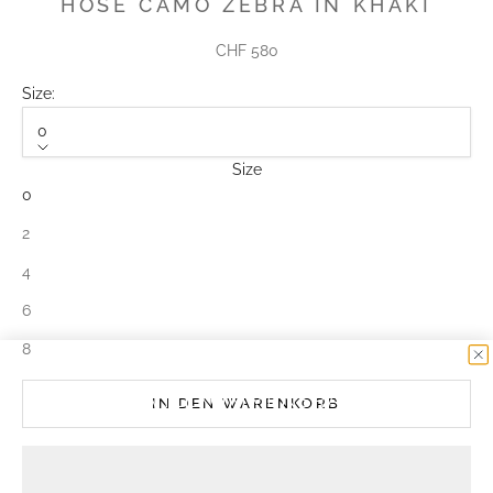
HOSE CAMO ZEBRA IN KHAKI
Angebot
CHF 580
Size:
0
Size
0
2
4
6
8
10% WILLKOMMENSRABATT
IN DEN WARENKORB