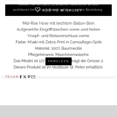
Melden Sie sich jetzt zu unserem Newsletter an und
profitieren Sie von 10% Rabatt auf Ihre nächste Bestellung.
ADD TO WISHLIST
Mid-Rise Hose mit leichtem Ballon-Bein
Aufgesetzte Eingriffstaschen vorne und hinten
Knopf- und Reissverschluss vorne
Farbe: Khaki mit
Zebra-Print in Camouflage-Optik
Ich akzeptiere die Datenschutzbestimmungen.
Material: 100% Baumwolle
Hier
nachlesen
Pflegehinweis:
Maschinenwäsche
Das Model ist 177 cm gross und trägt die Grösse 2.
ANMELDEN
Dieses Produkt ist im Vestibule St. Peter erhältlich.
TEILEN