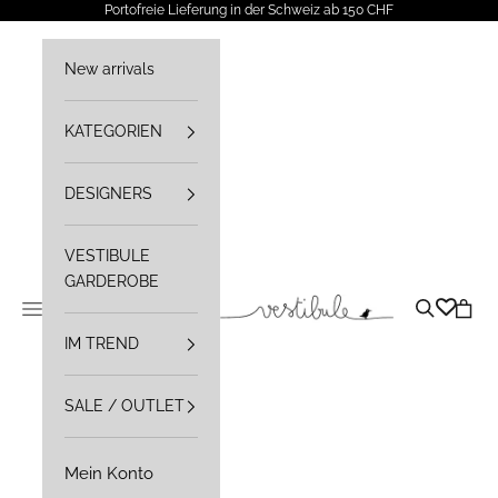
Zum Inhalt springen
Portofreie Lieferung in der Schweiz ab 150 CHF
New arrivals
KATEGORIEN
DESIGNERS
VESTIBULE
GARDEROBE
Vestibule
Navigationsmenü öffnen
Suche öffn
Waren
IM TREND
SALE / OUTLET
Mein Konto