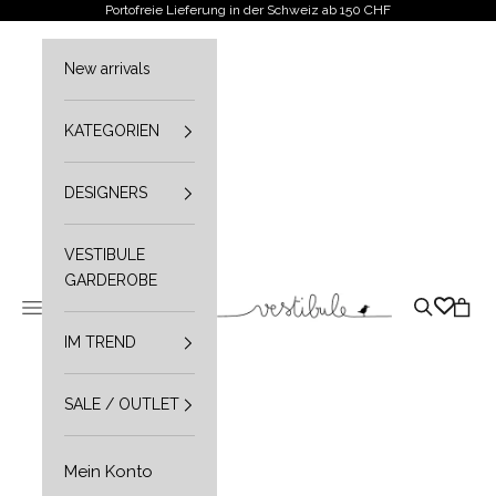
Zum Inhalt springen
Portofreie Lieferung in der Schweiz ab 150 CHF
New arrivals
KATEGORIEN
DESIGNERS
VESTIBULE
GARDEROBE
Vestibule
Navigationsmenü öffnen
Suche öffn
Waren
IM TREND
SALE / OUTLET
Mein Konto