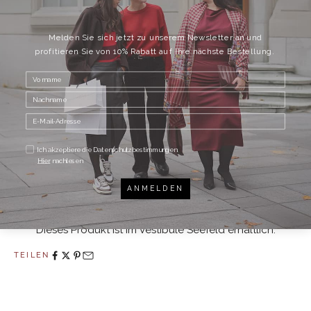
ADD TO WISHLIST
Melden Sie sich jetzt zu unserem Newsletter an und
profitieren Sie von 10% Rabatt auf Ihre nächste Bestellung.
Mid-Rise Hose mit Camouflage-Print
Gerades Bein
Knopf- und Reissverschluss vorne
Seitliche Eingriffs- und Gesässtaschen
Farbe: Khaki mit Tarnmuster in Schwarz und Braun
("Militare")
Ich akzeptiere die Datenschutzbestimmungen.
Hier
nachlesen
Material: 100% Baumwolle
Pflegehinweis: Maschinenwäsche
ANMELDEN
Das Model ist 177 cm gross und trägt die französische
Grösse 40.
Dieses Produkt ist im Vestibule Seefeld erhältlich.
TEILEN