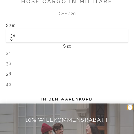
HOSE CARGO IN MILITARE
Angebot
CHF 220
Size:
38
Size
34
36
38
40
IN DEN WARENKORB
10% WILLKOMMENSRABATT
Weitere Bezahlmöglichkeiten