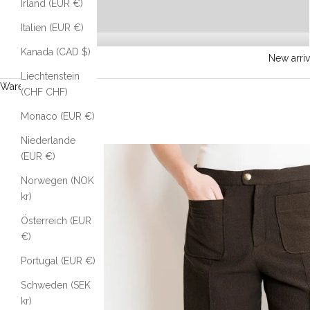
Irland (EUR €)
Italien (EUR €)
Kanada (CAD $)
New arriv
Liechtenstein
Warenkorb
(CHF CHF)
Monaco (EUR €)
Niederlande
(EUR €)
Norwegen (NOK
kr)
Österreich (EUR
€)
Portugal (EUR €)
Schweden (SEK
kr)