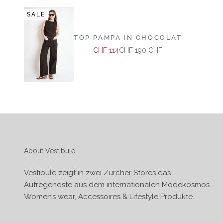
SALE
TOP PAMPA IN CHOCOLAT
Angebot
Regulärer Preis
CHF 114
CHF 190 CHF
About Vestibule
Vestibule zeigt in zwei Zürcher Stores das
Aufregendste aus dem internationalen Modekosmos.
Women’s wear, Accessoires & Lifestyle Produkte.