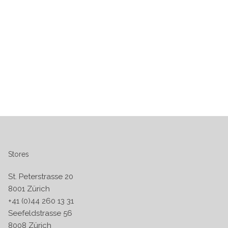
Stores
St. Peterstrasse 20
8001 Zürich
+41 (0)44 260 13 31
Seefeldstrasse 56
8008 Zürich