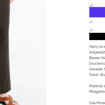
36
38
40
42
Harry ist
Aufgesetz
Biesen-N
Druckkno
Gerader S
Farbe: Br
Material
Pflegehi
Das Model