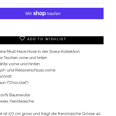
Weitere Bezahlmöglichkeiten
ADD TO WISHLIST
 eine Must-Have Hose in der Soeur-Kollektion
te Taschen vorne und hinten
ähte vorne und hinten
pf- und Reissverschluss vorne
chnitt
aun ("Chocolat")
: 100% Baumwolle
nweis: Handwäsche
 ist 177 cm gross und trägt die französische Grösse 40.