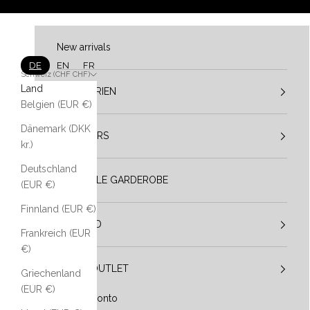
Zum Inhalt springen
New arrivals
DE
EN
FR
Schweiz (CHF CHF)
Land
KATEGORIEN
Belgien (EUR €)
Dänemark (DKK
DESIGNERS
kr.)
Deutschland
VESTIBULE GARDEROBE
(EUR €)
Finnland (EUR €)
IM TREND
Frankreich (EUR
€)
SALE / OUTLET
Griechenland
(EUR €)
Mein Konto