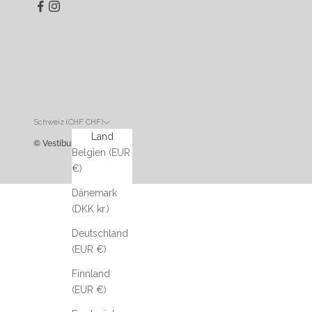
Schweiz (CHF CHF)
Land
© Vestibule
Belgien (EUR
€)
Dänemark
(DKK kr.)
Deutschland
(EUR €)
Finnland
(EUR €)