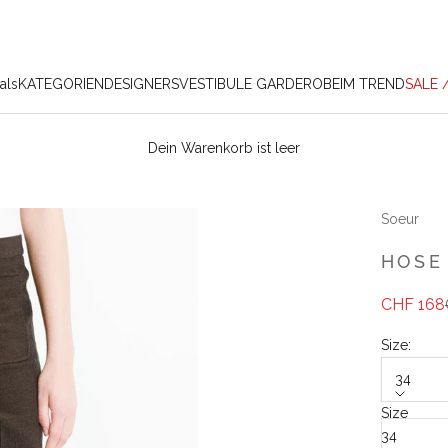
als
KATEGORIEN
DESIGNERS
VESTIBULE GARDEROBE
IM TREND
SALE 
Dein Warenkorb ist leer
Soeur
HOSE
Angebot
Regulä
CHF 168
Size:
34
Size
34