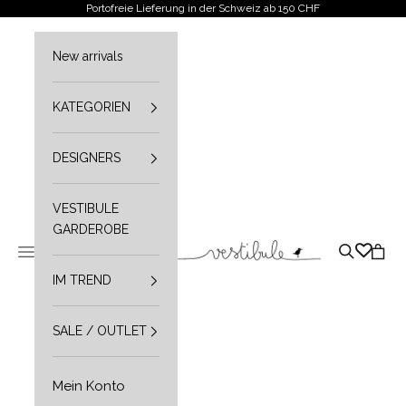
Zum Inhalt springen
Portofreie Lieferung in der Schweiz ab 150 CHF
New arrivals
KATEGORIEN
DESIGNERS
VESTIBULE
GARDEROBE
Vestibule
Navigationsmenü öffnen
Suche öffn
Waren
IM TREND
SALE / OUTLET
Mein Konto