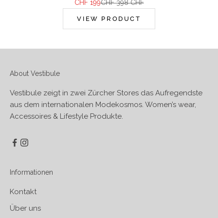
Angebot
Regulärer Preis
CHF 199
CHF 398 CHF
VIEW PRODUCT
About Vestibule
Vestibule zeigt in zwei Zürcher Stores das Aufregendste
aus dem internationalen Modekosmos. Women’s wear,
Accessoires & Lifestyle Produkte.
Informationen
Kontakt
Über uns