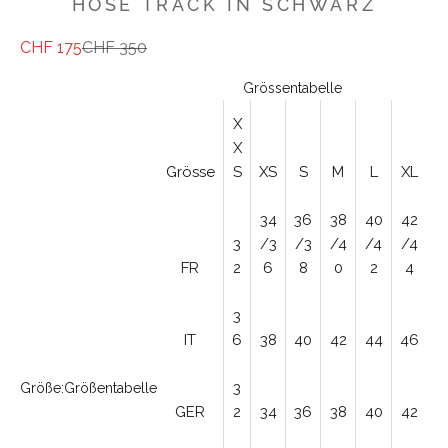
HOSE TRACK IN SCHWARZ
Angebot
Regulärer Preis
CHF 175
CHF 350
Grössentabelle
X
X
Grösse
S
XS
S
M
L
XL
34
36
38
40
42
3
/3
/3
/4
/4
/4
FR
2
6
8
0
2
4
3
IT
6
38
40
42
44
46
3
Größe:
Größentabelle
GER
2
34
36
38
40
42