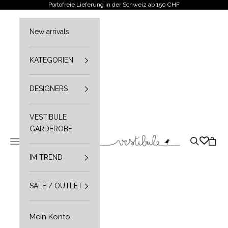
Zum Inhalt springen
Portofreie Lieferung in der Schweiz ab 150 CHF
New arrivals
KATEGORIEN
DESIGNERS
VESTIBULE
GARDEROBE
Vestibule
Navigationsmenü öffnen
Suche öffn
Waren
IM TREND
SALE / OUTLET
Mein Konto