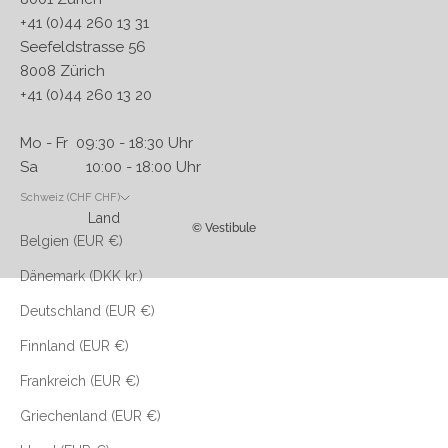
+41 (0)44 260 13 31
Seefeldstrasse 56
8008 Zürich
+41 (0)44 260 13 20
Mo - Fr 09:30 - 18:30 Uhr
Sa 10:00 - 18:00 Uhr
Schweiz (CHF CHF)
Land
© Vestibule
Belgien (EUR €)
Dänemark (DKK kr.)
Deutschland (EUR €)
Finnland (EUR €)
Frankreich (EUR €)
Griechenland (EUR €)