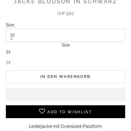
JACKE BLOUSON IN SCHWARZ
Angebot
CHF 960
Size:
32
Size
32
34
IN DEN WARENKORB
ADD TO WISHLIST
Lederjacke mit Oversized-Passform