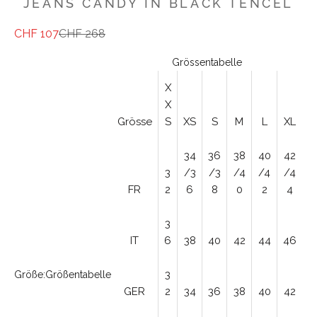
JEANS CANDY IN BLACK TENCEL
Angebot
Regulärer Preis
CHF 107
CHF 268
Grössentabelle
X
X
Grösse
S
XS
S
M
L
XL
34
36
38
40
42
3
/3
/3
/4
/4
/4
FR
2
6
8
0
2
4
3
IT
6
38
40
42
44
46
3
Größe:
Größentabelle
GER
2
34
36
38
40
42