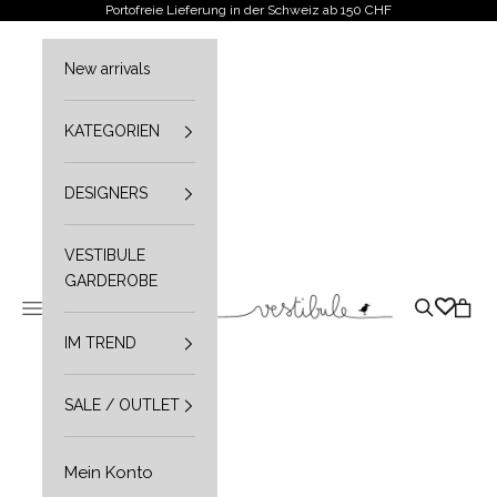
Zum Inhalt springen
Portofreie Lieferung in der Schweiz ab 150 CHF
New arrivals
KATEGORIEN
DESIGNERS
VESTIBULE
GARDEROBE
Vestibule
Navigationsmenü öffnen
Suche öffn
Waren
IM TREND
SALE / OUTLET
Mein Konto