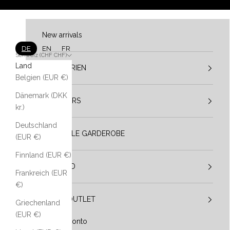
Zum Inhalt springen
New arrivals
DE
EN
FR
Schweiz (CHF CHF)
Land
KATEGORIEN
Belgien (EUR €)
Dänemark (DKK
DESIGNERS
kr.)
Deutschland
VESTIBULE GARDEROBE
(EUR €)
Finnland (EUR €)
IM TREND
Frankreich (EUR
€)
SALE / OUTLET
Griechenland
(EUR €)
Mein Konto