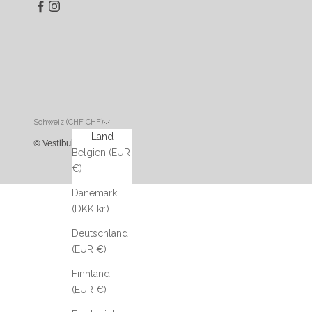
Schweiz (CHF CHF)
Land
© Vestibule
Belgien (EUR
€)
Dänemark
(DKK kr.)
Deutschland
(EUR €)
Finnland
(EUR €)