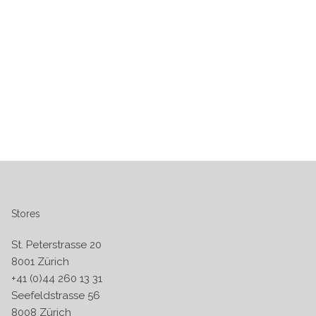
Stores
St. Peterstrasse 20
8001 Zürich
+41 (0)44 260 13 31
Seefeldstrasse 56
8008 Zürich