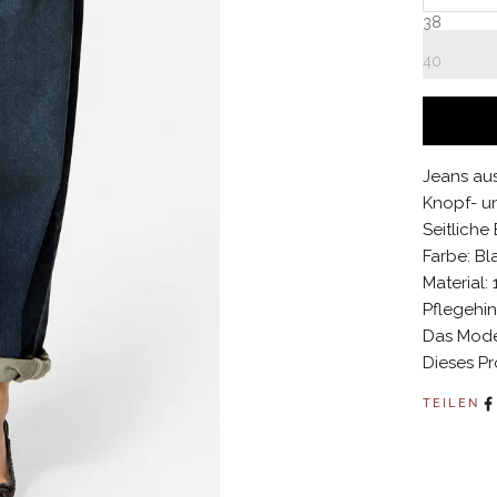
38
40
Jeans au
Knopf- u
Seitliche
Farbe: Bl
Material
Pflegehi
Das Model
Dieses Pr
TEILEN