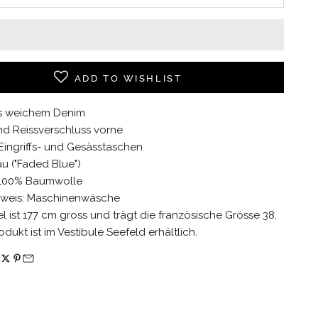
ADD TO WISHLIST
s weichem Denim
nd Reissverschluss vorne
 Eingriffs- und Gesässtaschen
au ("Faded Blue")
: 100% Baumwolle
nweis: Maschinenwäsche
 ist 177 cm gross und trägt die französische Grösse 38.
odukt ist im Vestibule Seefeld erhältlich.