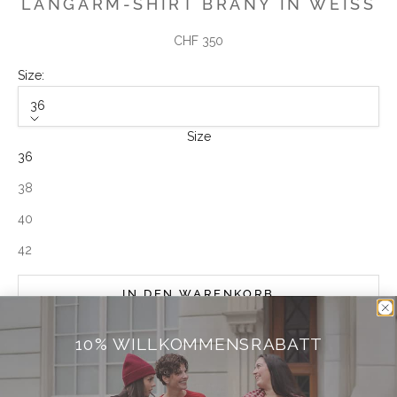
LANGARM-SHIRT BRANY IN WEISS
Angebot
CHF 350
Size:
36
Size
36
38
40
42
IN DEN WARENKORB
10% WILLKOMMENSRABATT
Weitere Bezahlmöglichkeiten