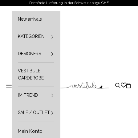
Zum Inhalt springen
Portofreie Lieferung in der Schweiz ab 150 CHF
New arrivals
KATEGORIEN
DESIGNERS
VESTIBULE
GARDEROBE
Vestibule
Navigationsmenü öffnen
Suche öffn
Waren
IM TREND
SALE / OUTLET
Mein Konto