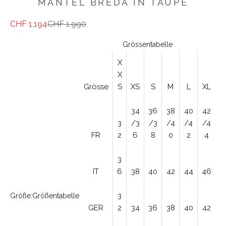
MANTEL BREDA IN TAUPE
Angebot
Regulärer Preis
CHF 1,194
CHF 1,990
Grössentabelle
X
X
Grösse
S
XS
S
M
L
XL
34
36
38
40
42
3
/3
/3
/4
/4
/4
FR
2
6
8
0
2
4
3
IT
6
38
40
42
44
46
3
Größe:
Größentabelle
GER
2
34
36
38
40
42