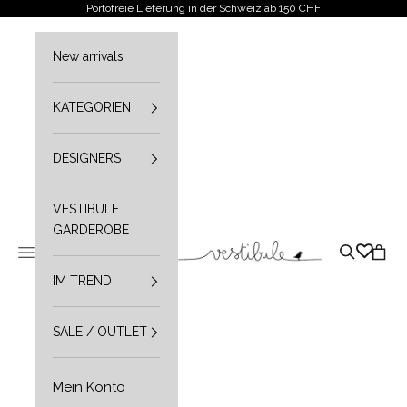
Zum Inhalt springen
Portofreie Lieferung in der Schweiz ab 150 CHF
New arrivals
KATEGORIEN
DESIGNERS
VESTIBULE
GARDEROBE
Vestibule
Navigationsmenü öffnen
Suche öffn
Waren
IM TREND
SALE / OUTLET
Mein Konto