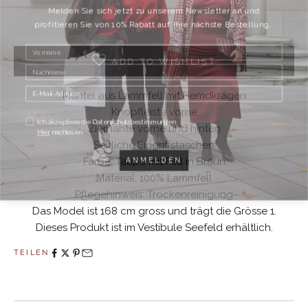
Melden Sie sich jetzt zu unserem Newsletter an und
profitieren Sie von 10% Rabatt auf Ihre nächste Bestellung.
ADD TO WISHLIST
Mantel aus Lammfell mit Hemdkragen
Knopfleiste vorne
Ich akzeptiere die Datenschutzbestimmungen.
Ziernähte vorne und hinten
Hier
nachlesen
Seitliche Eingriffstaschen
ANMELDEN
Farbe: Taupe mit Fell in Braun
Material: 100% Lammfell
Pflegehinweis: Trockenreinigung
Das Model ist 168 cm gross und trägt die Grösse 1.
Dieses Produkt ist im Vestibule Seefeld erhältlich.
TEILEN