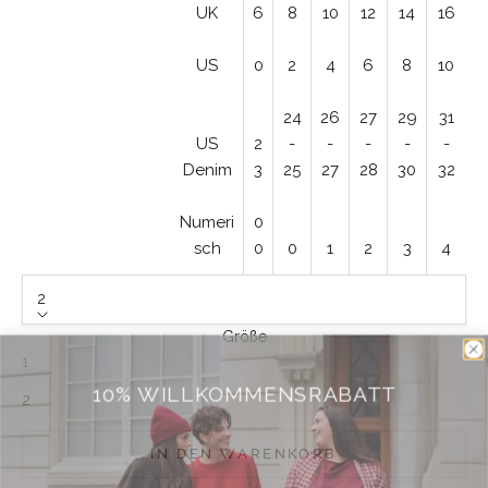
UK
6
8
10
12
14
16
US
0
2
4
6
8
10
24
26
27
29
31
US
2
-
-
-
-
-
Denim
3
25
27
28
30
32
Numeri
0
sch
0
0
1
2
3
4
2
Größe
1
10% WILLKOMMENSRABATT
2
IN DEN WARENKORB