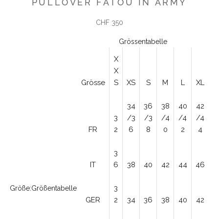
PULLOVER FATOU IN ARMY
Angebot
CHF 350
Grössentabelle
X
X
Grösse
S
XS
S
M
L
XL
34
36
38
40
42
3
/3
/3
/4
/4
/4
FR
2
6
8
0
2
4
3
IT
6
38
40
42
44
46
3
Größe:
Größentabelle
GER
2
34
36
38
40
42