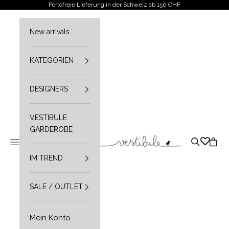
Zum Inhalt springen
Portofreie Lieferung in der Schweiz ab 150 CHF
New arrivals
KATEGORIEN
DESIGNERS
VESTIBULE
GARDEROBE
Vestibule
Navigationsmenü öffnen
Suche öffn
Waren
IM TREND
SALE / OUTLET
Mein Konto