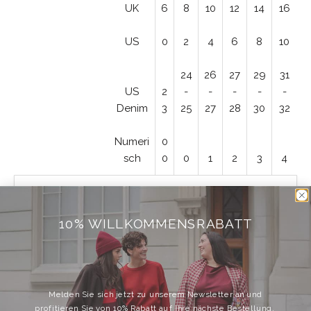
UK
6
8
10
12
14
16
US
0
2
4
6
8
10
24
26
27
29
31
US
2
-
-
-
-
-
Denim
3
25
27
28
30
32
Numeri
0
sch
0
0
1
2
3
4
0
Größe
10% WILLKOMMENSRABATT
0
1
2
Melden Sie sich jetzt zu unserem Newsletter an und
profitieren Sie von 10% Rabatt auf Ihre nächste Bestellung.