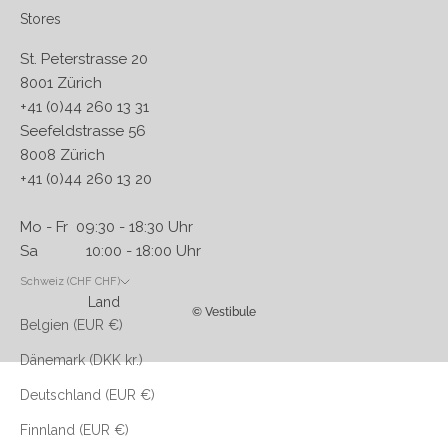
Stores
St. Peterstrasse 20
8001 Zürich
+41 (0)44 260 13 31
Seefeldstrasse 56
8008 Zürich
+41 (0)44 260 13 20
Mo - Fr 09:30 - 18:30 Uhr
Sa 10:00 - 18:00 Uhr
Schweiz (CHF CHF)
Land
© Vestibule
Belgien (EUR €)
Dänemark (DKK kr.)
Deutschland (EUR €)
Finnland (EUR €)