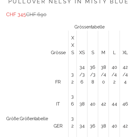
PULLOVER NELSY IN MISTY BLUE
Angebot
Regulärer Preis
CHF 345
CHF 690
Grössentabelle
X
X
Grösse
S
XS
S
M
L
XL
34
36
38
40
42
3
/3
/3
/4
/4
/4
FR
2
6
8
0
2
4
3
IT
6
38
40
42
44
46
3
Größe:
Größentabelle
GER
2
34
36
38
40
42