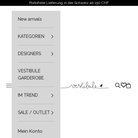
Zum Inhalt springen
Portofreie Lieferung in der Schweiz ab 150 CHF
New arrivals
KATEGORIEN
DESIGNERS
VESTIBULE
GARDEROBE
Vestibule
Navigationsmenü öffnen
Suche öffn
Waren
IM TREND
SALE / OUTLET
Mein Konto