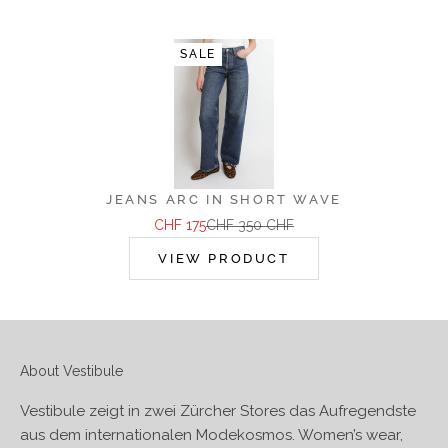
SALE
JEANS ARC IN SHORT WAVE
Angebot
Regulärer Preis
CHF 175
CHF 350 CHF
VIEW PRODUCT
About Vestibule
Vestibule zeigt in zwei Zürcher Stores das Aufregendste
aus dem internationalen Modekosmos. Women’s wear,