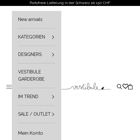
Zum Inhalt springen
Portofreie Lieferung in der Schweiz ab 150 CHF
New arrivals
KATEGORIEN
DESIGNERS
VESTIBULE
GARDEROBE
Vestibule
Navigationsmenü öffnen
Suche öffn
Waren
IM TREND
SALE / OUTLET
Mein Konto