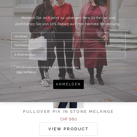
TEILEN
Melden Sie sich jetzt zu unserem Newsletter an und
profitieren Sie von 10% Rabatt auf Ihre nächste Bestellung.
DAZU PASSEND
Ich akzeptiere die Datenschutzbestimmungen.
Hier
nachlesen
ANMELDEN
PULLOVER PIA IN STONE MELANGE
Angebot
CHF 680
VIEW PRODUCT