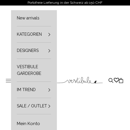
Zum Inhalt springen
Portofreie Lieferung in der Schweiz ab 150 CHF
New arrivals
KATEGORIEN
DESIGNERS
VESTIBULE
GARDEROBE
Vestibule
Navigationsmenü öffnen
Suche öffn
Waren
IM TREND
SALE / OUTLET
Mein Konto