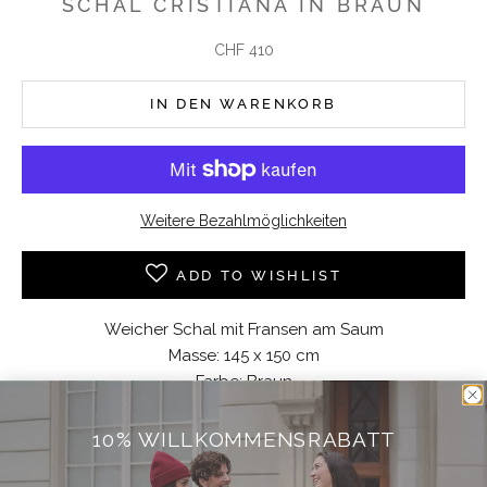
SCHAL CRISTIANA IN BRAUN
Angebot
CHF 410
IN DEN WARENKORB
Weitere Bezahlmöglichkeiten
ADD TO WISHLIST
Weicher Schal mit Fransen am Saum
Masse: 145 x 150 cm
Farbe: Braun
Material: 42% Kaschmir, 33% Seide. 25% Wolle
Pflegehinweis: Trockenreinigung
10% WILLKOMMENSRABATT
Dieses Produkt ist im Vestibule Seefeld erhältlich.