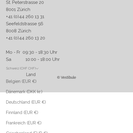
St. Peterstrasse 20
8001 Zürich
+41 (0)44 260 13 31
Seefeldstrasse 56
8008 Zürich
+41 (0)44 260 13 20
Mo - Fr 09:30 - 18:30 Uhr
Sa 10:00 - 18:00 Uhr
Schweiz (CHF CHF)
Land
© Vestibule
Belgien (EUR €)
Dänemark (DKK kr.)
Deutschland (EUR €)
Finnland (EUR €)
Frankreich (EUR €)