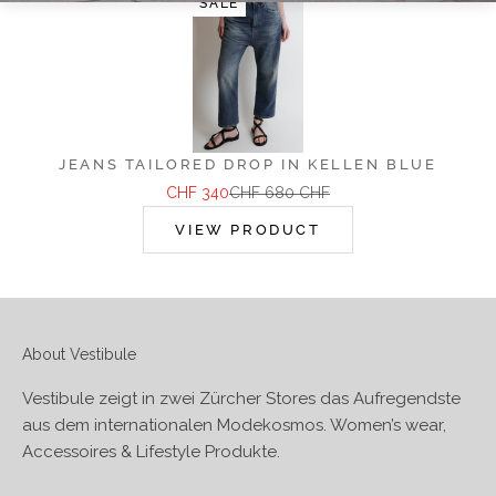
SALE
JEANS TAILORED DROP IN KELLEN BLUE
Angebot
Regulärer Preis
CHF 340
CHF 680 CHF
VIEW PRODUCT
About Vestibule
Vestibule zeigt in zwei Zürcher Stores das Aufregendste
aus dem internationalen Modekosmos. Women’s wear,
Accessoires & Lifestyle Produkte.