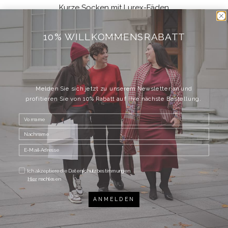
Kurze Socken mit Lurex-Fäden
Loch-Strickmuster
Farbe: Schwarz mit Silber-Details
10% WILLKOMMENSRABATT
Material: 6
0% Baumwolle, 25% Metallische-Fasern, 13%
Polyamid, 2% Elasthan
Pflegehinweis: Maschinenwäsche
One Size
Melden Sie sich jetzt zu unserem Newsletter an und
Dieses Produkt ist im Vestibule St. Peter und Seefeld
profitieren Sie von 10% Rabatt auf Ihre nächste Bestellung.
erhältlich.
TEILEN
Ich akzeptiere die Datenschutzbestimmungen.
Hier
nachlesen
DAZU PASSEND
ANMELDEN