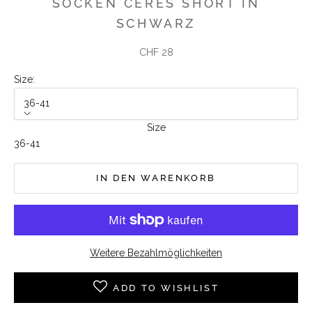
SOCKEN CERES SHORT IN
SCHWARZ
Angebot
CHF 28
Size:
36-41
Size
36-41
IN DEN WARENKORB
Weitere Bezahlmöglichkeiten
ADD TO WISHLIST