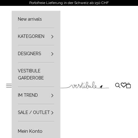
Zum Inhalt springen
Portofreie Lieferung in der Schweiz ab 150 CHF
New arrivals
KATEGORIEN
DESIGNERS
VESTIBULE
GARDEROBE
Vestibule
Navigationsmenü öffnen
Suche öffn
Waren
IM TREND
SALE / OUTLET
Mein Konto