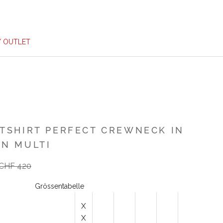
/ OUTLET
TSHIRT PERFECT CREWNECK IN
N MULTI
rer Preis
CHF 420
Grössentabelle
X
X