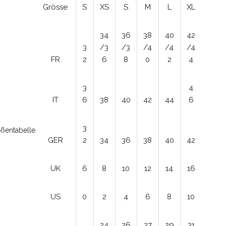
Grösse
S
XS
S
M
L
XL
34
36
38
40
42
3
/3
/3
/4
/4
/4
FR
2
6
8
0
2
4
3
4
IT
6
38
40
42
44
6
3
ßentabelle
GER
2
34
36
38
40
42
UK
6
8
10
12
14
16
US
0
2
4
6
8
10
24
26
27
29
31