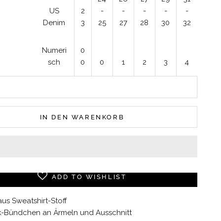
US
2
-
-
-
-
-
Denim
3
25
27
28
30
32
Numeri
0
sch
0
0
1
2
3
4
IN DEN WARENKORB
ADD TO WISHLIST
aus Sweatshirt-Stoff
ck-Bündchen an Ärmeln und Ausschnitt