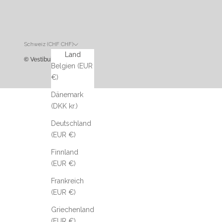
Schweiz (CHF CHF)
Land
© Vestibule
Belgien (EUR
€)
Dänemark
(DKK kr.)
Deutschland
(EUR €)
Finnland
(EUR €)
Frankreich
(EUR €)
Griechenland
(EUR €)