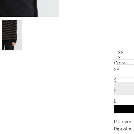
XS
Größe
XS
S
M
L
Pullover 
Rippstri