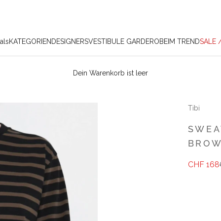
als
KATEGORIEN
DESIGNERS
VESTIBULE GARDEROBE
IM TREND
SALE 
Dein Warenkorb ist leer
Tibi
SWEA
BROW
Angebot
Regulä
CHF 168