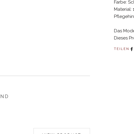
Farbe: Sc
Material
Pflegehi
Das Model
Dieses Pro
TEILEN
END