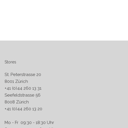
Stores
St. Peterstrasse 20
8001 Zürich
+41 (0)44 260 13 31
Seefeldstrasse 56
8008 Zürich
+41 (0)44 260 13 20
Mo - Fr 09:30 - 18:30 Uhr