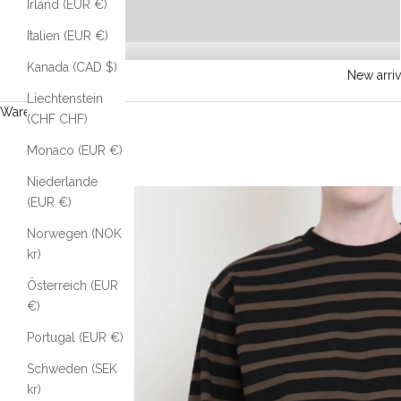
Irland (EUR €)
Italien (EUR €)
Kanada (CAD $)
New arriv
Liechtenstein
Warenkorb
(CHF CHF)
Monaco (EUR €)
Niederlande
(EUR €)
Norwegen (NOK
kr)
Österreich (EUR
€)
Portugal (EUR €)
Schweden (SEK
kr)