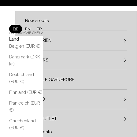
Zum Inhalt springen
New arrivals
DE
EN
FR
Schweiz (CHF CHF)
Land
KATEGORIEN
Belgien (EUR €)
Dänemark (DKK
DESIGNERS
kr.)
Deutschland
VESTIBULE GARDEROBE
(EUR €)
Finnland (EUR €)
IM TREND
Frankreich (EUR
€)
SALE / OUTLET
Griechenland
(EUR €)
Mein Konto