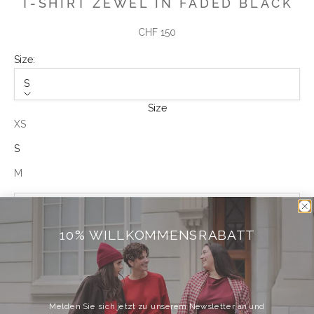
T-SHIRT ZEWEL IN FADED BLACK
Angebot
CHF 150
Size:
S
Size
XS
S
M
IN DEN WARENKORB
10% WILLKOMMENSRABATT
Weitere Bezahlmöglichkeiten
Melden Sie sich jetzt zu unserem Newsletter an und