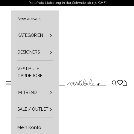
Zum Inhalt springen
Portofreie Lieferung in der Schweiz ab 150 CHF
New arrivals
KATEGORIEN
DESIGNERS
VESTIBULE
GARDEROBE
Vestibule
Navigationsmenü öffnen
Suche öffn
Waren
IM TREND
SALE / OUTLET
Mein Konto